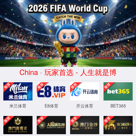
“/”应用程序中的服务器错误。
运行时错误
说明:
服务器上出现应用程序错误。此应用程序的当前自定义错误设置禁止远程查看应用程序
错误的详细信息(出于安全原因)。但可以通过在本地服务器计算机上运行的浏览器查看。
详细信息:
若要使他人能够在远程计算机上查看此特定错误消息的详细信息，请在位于当前
Web 应用程序根目录下的“web.config”配置文件中创建一个
标记。然后应将此
标记
的“mode”特性设置为“Off”。
注释:
通过修改应用程序的
配置标记的“defaultRedirect”特性，使之指向自定义错误页的
URL，可以用自定义错误页替换所看到的当前错误页。